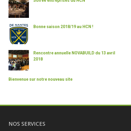
Soirée entreprises du HCN
Bonne saison 2018/19 au HCN !
Rencontre annuelle NOVABUILD du 13 avril
2018
Bienvenue sur notre nouveau site
NOS SERVICES